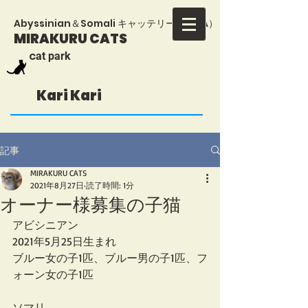
​Abyssinian＆Somali キャッテリー（TICA）
MIRAKURU CATS
​c
at park
Kari Kari
記事
MIRAKURU CATS
2021年8月27日
読了時間: 1分
オーナー様募集の子猫
アビシニアン
2021年5月25日生まれ
ブルー女の子1匹、ブルー男の子1匹、フ
ォーン女の子1匹
ソマリ