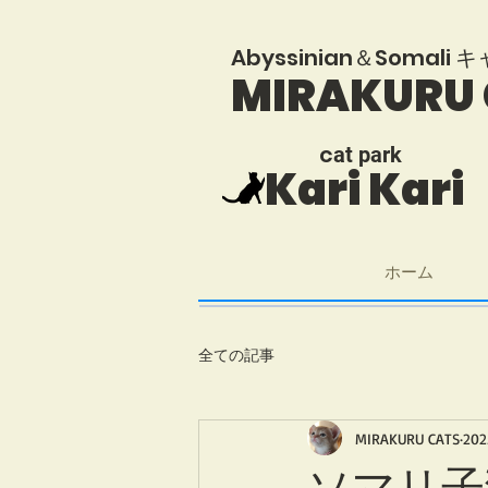
​Abyssinian＆Somal
MIRAKURU
​c
at park
Kari Kari
ホーム
全ての記事
MIRAKURU CATS
20
ソマリ子