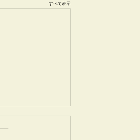
すべて表示
リ子猫
5年3月26日生まれのソマリ男
2匹の写真を追加アップしま