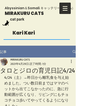
​Abyssinian＆Somali キャッテリー（TICA）
MIRAKURU CATS
​c
at park
Kari Kari
記事
MIRAKURU CATS
2021年4月29日
読了時間: 1分
タロとジロの育児日記4/24
4/24（土）→昨日から離乳食を与え始
めました。つい数日前まではママのベ
ットから出てこなかったのに、急に行
動範囲が広くなり、リビングにもチョ
コチョコ歩いてやってくるようになり
ました♪