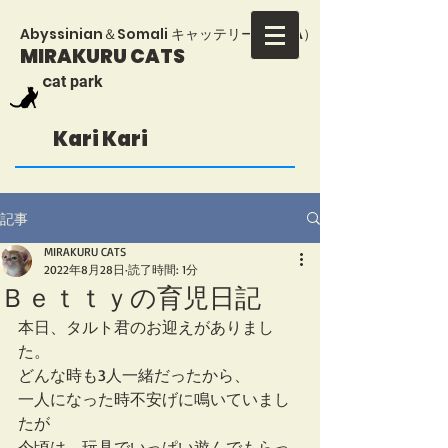
​Abyssinian＆Somali キャッテリー（TICA）
MIRAKURU CATS
​c
at park
Kari Kari
記事
MIRAKURU CATS
2022年8月28日
読了時間: 1分
Ｂｅｔｔｙの育児日記
本日、タルト君のお迎えがありまし
た。
どんな時も3人一緒だったから、
一人になった時不安げに鳴いていまし
たが
今頃は、玩具でいっぱい遊んでもらっ