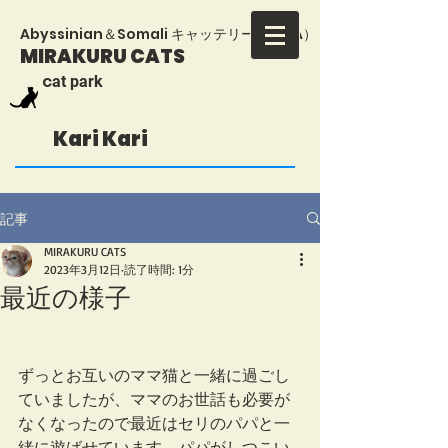
​Abyssinian＆Somali キャッテリー（TICA）
MIRAKURU CATS
​c
at park
Kari Kari
記事
MIRAKURU CATS
2023年3月12日
読了時間: 1分
最近の様子
ずっとお互いのママ猫と一緒に過ごし
ていましたが、ママのお世話も必要が
なくなったので最近はセリのパパと一
緒に遊ばせています。パパがしつこい