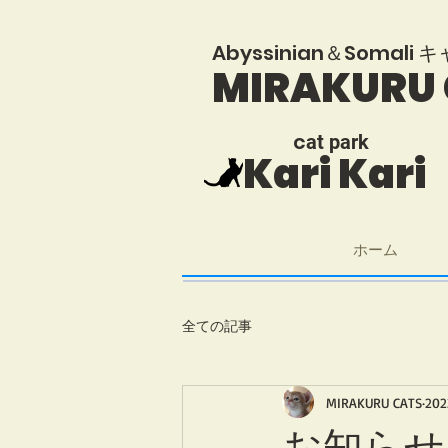
​Abyssinian＆Somal
MIRAKURU
​c
at park
Kari Kari
ホーム
全ての記事
MIRAKURU CATS
20
お知らせ