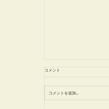
本日の見学会について
コメント
ソマリ君の見学会は予定数に達し
ました。 ご予定されていた方に
は申し訳ありませんが何卒ご了承
コメントを追加…
下さいませ。 個別のお問い合わ
せは随時うけつけております！