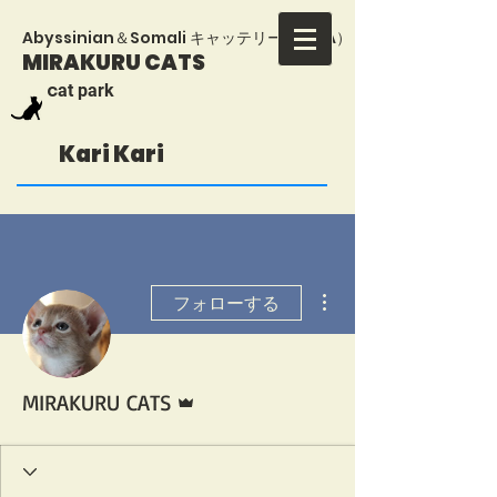
​Abyssinian＆Somali キャッテリー（TICA）
MIRAKURU CATS
​c
at park
Kari Kari
その他
フォローする
管理者
MIRAKURU CATS